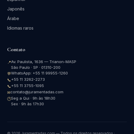
Japonês
Árabe
Idiomas raros
Contato
Av. Paulista, 1636 — Trianon-MASP
📍
São Paulo · SP · 01310-200
WhatsApp: +55 11 99955-1260
💬
+55 11 3262-2273
📞
+55 11 3755-1095
📞
contato@juramentadas.com
✉
Seg a Qui · 9h às 18h30
🕐
Sex · 9h às 17h30
© 2026 Juramentadas.com — Todos os direitos reservados ·